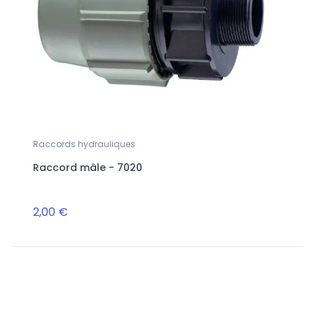
Raccords hydrauliques
Pom
Raccord mâle - 7020
Pom
2,00 €
520