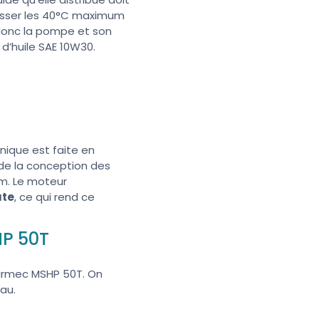
asser les 40°C maximum
donc la pompe et son
t d’huile SAE 10W30.
ique est faite en
s de la conception des
um. Le moteur
ute
, ce qui rend ce
HP 50T
rmec MSHP 50T. On
au.