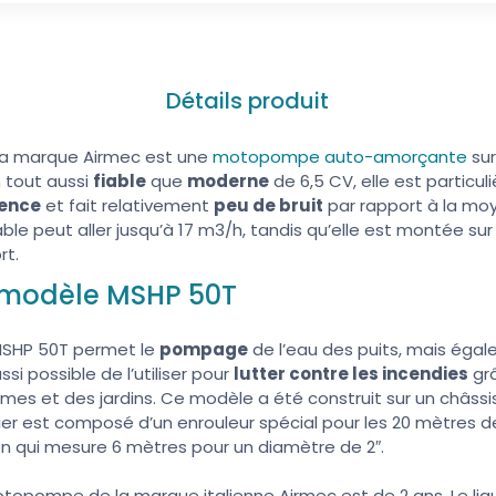
Détails produit
la marque Airmec est une
motopompe auto-amorçante
sur
 tout aussi
fiable
que
moderne
de 6,5 CV, elle est particu
sence
et fait relativement
peu de bruit
par rapport à la mo
 peut aller jusqu’à 17 m3/h, tandis qu’elle est montée sur u
rt.
u modèle MSHP 50T
SHP 50T permet le
pompage
de l’eau des puits, mais ég
ssi possible de l’utiliser pour
lutter contre les incendies
grâ
es et des jardins. Ce modèle a été construit sur un châssis
cier est composé d’un enrouleur spécial pour les 20 mètres d
on qui mesure 6 mètres pour un diamètre de 2″.
opompe de la marque italienne Airmec est de 2 ans. Le liqui