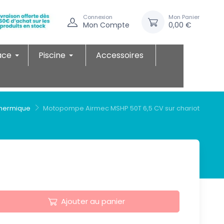
Connexion
Mon Panier
Mon Compte
0,00 €
ace
Piscine
Accessoires
hermique
Motopompe Airmec MSHP 50T 6,5 CV sur chariot
Ajouter au panier