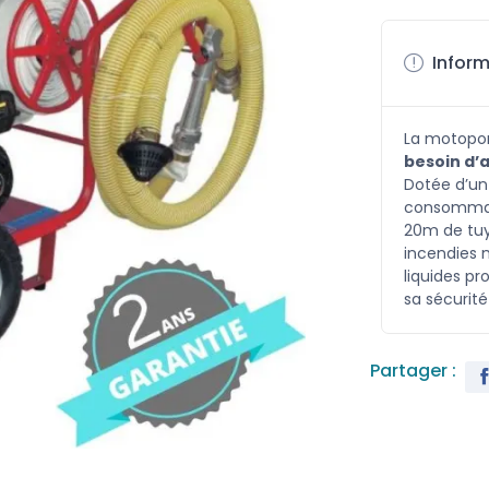
Inform
La motopo
besoin d’
Dotée d’un 
consommati
20m de tuy
incendies 
liquides pr
sa sécurit
Partager :