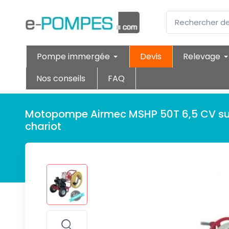
Pompe immergée
Devis
Relevage
Nos conseils
FAQ
Motopompe Airmec MSHP 50T 6,5 CV su
chariot