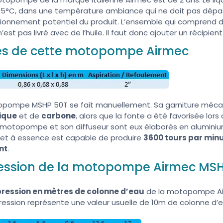
 35°C, dans une température ambiance qui ne doit pas dép
tionnement potentiel du produit. L’ensemble qui comprend 
’est pas livré avec de l’huile. Il faut donc ajouter un récipien
ues de cette motopompe Airmec
pompe MSHP 50T se fait manuellement. Sa garniture mécan
ique
et de
carbone
, alors que la fonte a été favorisée lor
e motopompe et son diffuseur sont eux élaborés en alumini
et à essence est capable de produire
3600 tours par min
nt
.
ression de la motopompe Airmec MS
pression en mètres de colonne d’eau
de la motopompe Ai
ression représente une valeur usuelle de 10m de colonne d’e