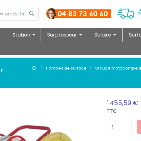
Station
Surpresseur
Solaire
Surf
Pompes de surface
Groupe motopompe t
r
1 455,59 €
TTC