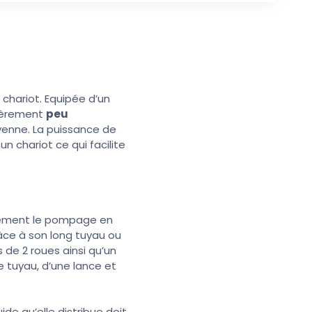
 chariot. Equipée d’un
lièrement
peu
yenne. La puissance de
n chariot ce qui facilite
alement le pompage en
ce à son long tuyau ou
 de 2 roues ainsi qu’un
e tuyau, d’une lance et
de qu’elle distribue doit