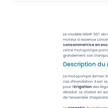
Le modèle MSHP 50T de 
moteur à essence Loncin
consommatrice en es
cette motopompe portable
grandement son transpo
Description d
La motopompe Airmec M
cas d’inondation. Il est au
pour l’
irrigation
des légum
dévidoir. Le chariot en a
de l’ensemble d’aspirati
La
garantie
de cette mot