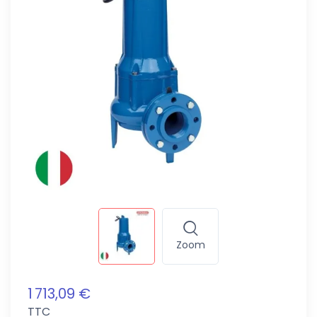
Zoom
1 713,09 €
TTC