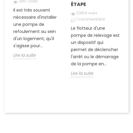
2957 vues
ÉTAPE
EZ
Il est très souvent
23814 vues
nécessaire d'installer
1 commentaire
R
une pompe de
Le flotteur d'une
ar
refoulement au sein
pompe de relevage est
pr
d'un logement, qu'il
un dispositif qui
es
ai
s'agisse pour...
permet de déclencher
c
Lire la suite
l'arrêt ou le démarrage
p
de la pompe en...
e
ch
de
Lire la suite
Li