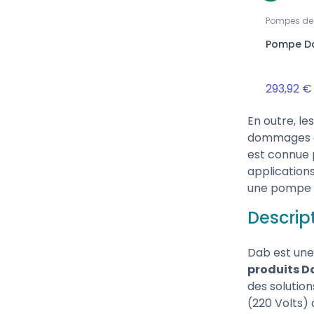
Pompes de 
Pompe Da
293,92 €
En outre, l
dommages ca
est connue p
applications
une pompe 
Descrip
Dab est une 
produits D
des solutio
(220 Volts)