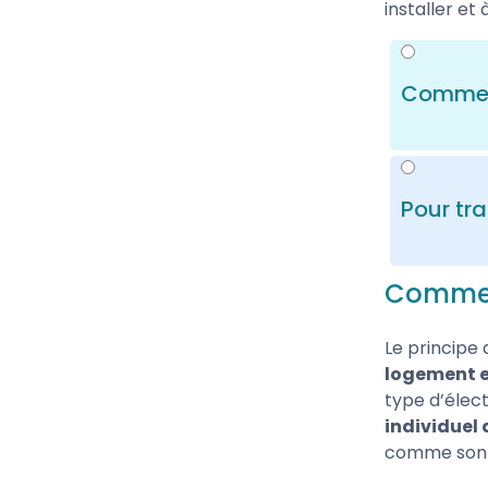
installer et 
Comment
Dab trava
immergées
électro
Pour tra
solides qu
dilacérat
Parmi les
Commen
ou ménagèr
caractéri
la pressi
Le principe
vous retr
logement e
qui corre
type d’élec
individuel 
comme son n