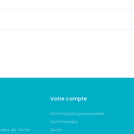
é
Votre compte
Informations personnelles
s
Commandes
rales de Vente
Avoirs