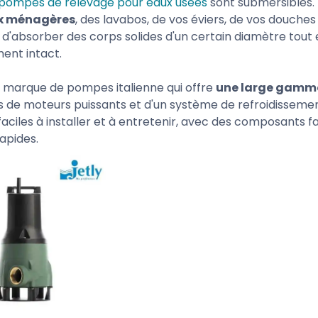
pompes de relevage pour eaux usées
sont submersibles. 
ux ménagères
, des lavabos, de vos éviers, de vos douches 
e d'absorber des corps solides d'un certain diamètre tou
ent intact.
 marque de pompes italienne qui offre
une large gamme
 de moteurs puissants et d'un système de refroidissement
aciles à installer et à entretenir, avec des composants 
apides.