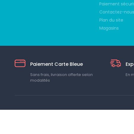
Paiement sécuri
Contactez-nou
Plan du site
Magasins
Paiement Carte Bleue
Exp
Sans frais, livraison offerte selon
En 
modalités