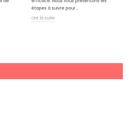
e de
efficace. Nous vous présentons les
releva
étapes à suivre pour...
Lire la
Lire la suite