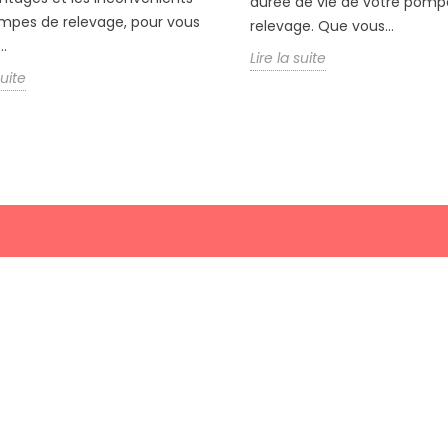
durée de vie de votre pomp
mpes de relevage, pour vous
relevage. Que vous...
..
Lire la suite
suite