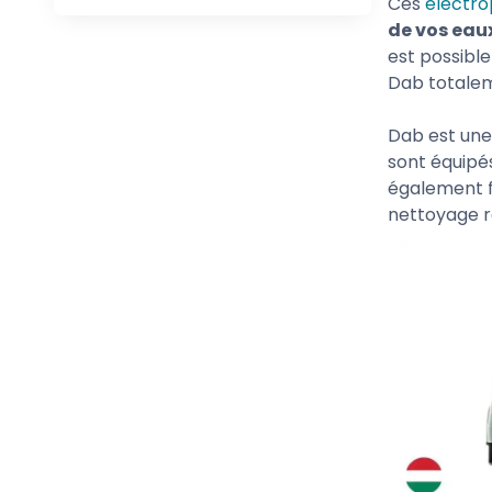
Ces
électro
de vos ea
est possibl
Dab totalem
Dab est une
sont équipés
également f
nettoyage r