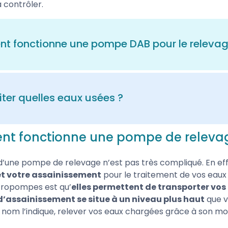
à contrôler.
 fonctionne une pompe DAB pour le relevag
ille spécialement sur le rendement de ses produits afin 
. Ainsi,
vous pourrez réaliser de précieuses économie
pompe
. Ces produits possèdent une
turbine spéciale qui
iter quelles eaux usées ?
i pourraient être présents dans vos eaux. De plus, selon l
rice ou monocanal peut être équipée sur la pompe pour 
 eaux domestiques que ces pompes de relevage peuvent 
t fonctionne une pompe de releva
es, puisqu’elles proviennent de la cuisine, de la salle de
stiques sont importantes à prendre en compte lors de vot
on
exprimée en bars, mais aussi
la hauteur manométri
 d’une pompe de relevage n’est pas très compliqué. En ef
ouverez sur les pages de chaque produit vous permettron
t votre assainissement
pour le traitement de vos eaux 
spond parfaitement à vos besoins.
tropompes est qu’
elles permettent de transporter vos 
d’assainissement se situe à un niveau plus haut
que v
om l’indique, relever vos eaux chargées grâce à son mot