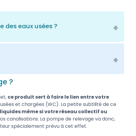
e des eaux usées ?
d’optimiser au mieux ses pompes de relevage
s d’énergie lors du fonctionnement de votre
 ne peut pas être encombrée
par des éléments
e modèle que vous choisissez, une roue vortex,
améliorer ses performances.
traiter, on retrouve notamment les
eaux grises
,
ge ?
 bain ou encore de la machine à laver. Plusieurs
re choix :
le débit que vous souhaitez
en m3/h,
que
mesurée en mètres. Tous ces éléments que
fet,
ce produit sert à faire le lien entre votre
t ensuite de vous diriger vers la pompe immergée
usées et chargées (WC). La petite subtilité de ce
liquides même si votre réseau collectif ou
os canalisations. La pompe de relevage va donc,
eur spécialement prévu à cet effet.