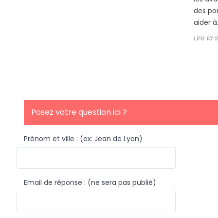
ns les
relevage chez...
des po
Lire la suite
aider à.
Lire la 
Posez votre question ici ?
Prénom et ville : (ex: Jean de Lyon)
Email de réponse : (ne sera pas publié)