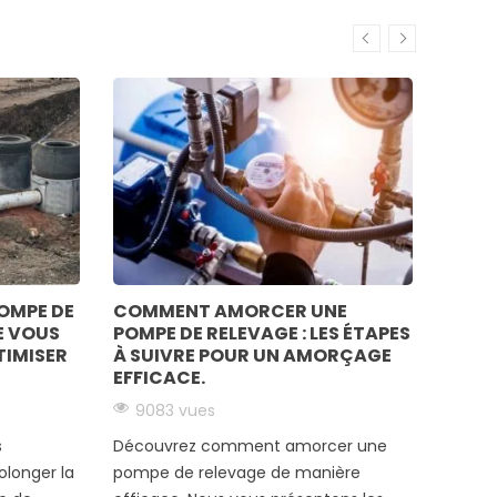
POMPE DE
COMMENT AMORCER UNE
INST
E VOUS
POMPE DE RELEVAGE : LES ÉTAPES
RELEV
TIMISER
À SUIVRE POUR UN AMORÇAGE
CONS
EFFICACE.
675
9083 vues
Retrou
s
Découvrez comment amorcer une
pratiq
olonger la
pompe de relevage de manière
corre