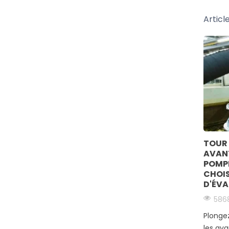
Articl
E
INSTALLATION D'UNE POMPE DE
TOUR 
S ÉTAPES
RELEVAGE : ÉTAPES CLÉS ET
AVANT
RÇAGE
CONSEILS D'EXPERTS
POMPE
CHOIS
6753 vues
1 commentaire
D'ÉV
Retrouvez dans cet article un guide
586
er une
pratique pour vous aider à installer
Plongez
ère
correctement une pompe de
les ava