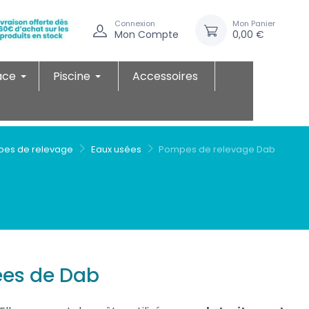
Connexion
Mon Panier
Mon Compte
0,00 €
ace
Piscine
Accessoires
es de relevage
Eaux usées
Pompes de relevage Dab
ées de Dab