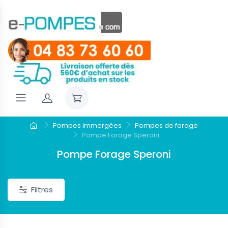
Pompes immergées
Pompes de forage
Pompe Forage Speroni
Pompe Forage Speroni
Filtres