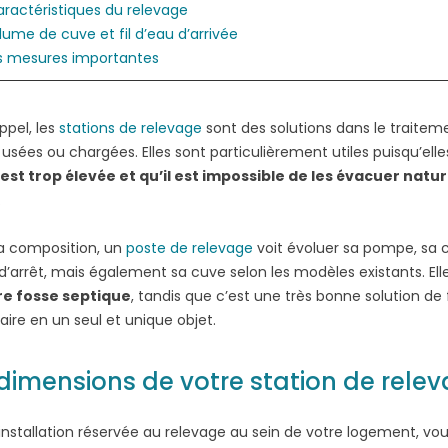
aractéristiques du relevage
lume de cuve et fil d’eau d’arrivée
s mesures importantes
ppel, les
stations de relevage
sont des solutions dans le traitemen
, usées ou chargées. Elles sont particulièrement utiles puisqu’ell
est trop élevée et qu’il est impossible de les évacuer natu
.
a composition, un
poste de relevage
voit évoluer sa pompe, sa c
MPE À EAU SELON VOTRE BESOIN (MAISON, JARDIN, CAV
’arrêt, mais également sa cuve selon les modèles existants. Elle
re fosse septique
, tandis que c’est une très bonne solution de 
 idéale selon votre besoin, maison, jardin, cave ou puits. Au...
ire en un seul et unique objet.
 dimensions de votre station de rele
’installation réservée au relevage au sein de votre logement, v