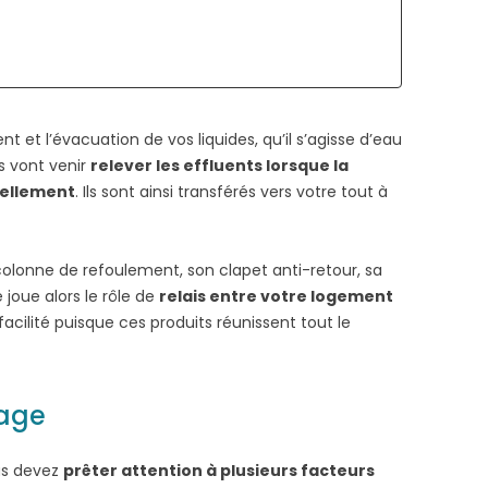
t et l’évacuation de vos liquides, qu’il s’agisse d’eau
es vont venir
relever les effluents lorsque la
rellement
. Ils sont ainsi transférés vers votre tout à
olonne de refoulement, son clapet anti-retour, sa
E, PUITS) ?
 joue alors le rôle de
relais entre votre logement
facilité puisque ces produits réunissent tout le
vage
ous devez
prêter attention à plusieurs facteurs