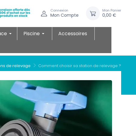
Connexion
Mon Panier
Mon Compte
0,00 €
ace
Piscine
Accessoires
ons de relevage
Comment choisir sa station de relevage ?