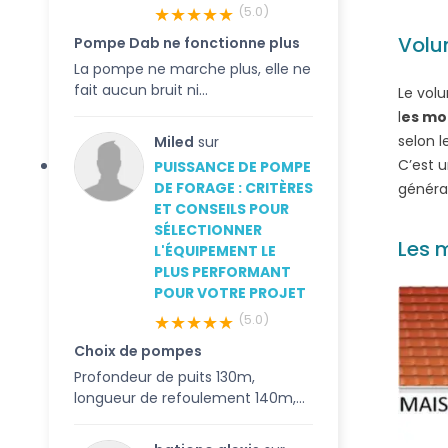
★★★★★
(5.0)
Volum
Pompe Dab ne fonctionne plus
La pompe ne marche plus, elle ne
fait aucun bruit ni...
Le volu
l
es mod
selon l
Miled
sur
C’est u
PUISSANCE DE POMPE
DE FORAGE : CRITÈRES
généra
ET CONSEILS POUR
SÉLECTIONNER
Les 
L'ÉQUIPEMENT LE
PLUS PERFORMANT
POUR VOTRE PROJET
★★★★★
(5.0)
Choix de pompes
Profondeur de puits 130m,
longueur de refoulement 140m,...