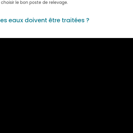
 choisir le bon poste de relevage.
es eaux doivent être traitées ?
ELLE ? LES CAUSES COURANTES DE SURCHARGE ÉLECTR