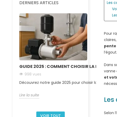
DERNIERS ARTICLES
Les c
Vo
Le
Pour ra
claires
pente 
l’égout
Dans s
GUIDE 2025 : COMMENT CHOISIR LA BONNE PO
vanne d
998 vues
et vot
Découvrez notre guide 2025 pour choisir la pompe à eau
nécessa
Lire la suite
Les
Selon l
VOIR TOUT