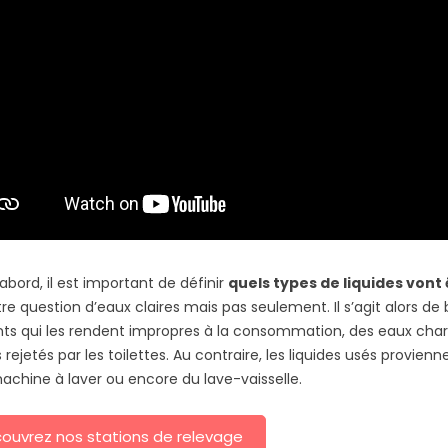
puits ou votre surpresseur disjoncte ! Nous avons rassemblé les.
abord, il est important de définir
quels types de liquides vont
re question d’eaux claires mais pas seulement. Il s’agit alors de
ts qui les rendent impropres à la consommation, des eaux char
s rejetés par les toilettes. Au contraire, les liquides usés provien
achine à laver ou encore du lave-vaisselle.
ouvrez nos stations de relevage