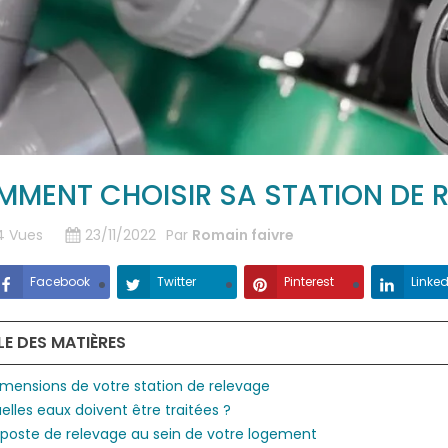
MENT CHOISIR SA STATION DE R
4
Vues
23/11/2022
Par
Romain faivre
Facebook
Twitter
Pinterest
Linked
LE DES MATIÈRES
imensions de votre station de relevage
elles eaux doivent être traitées ?
 poste de relevage au sein de votre logement