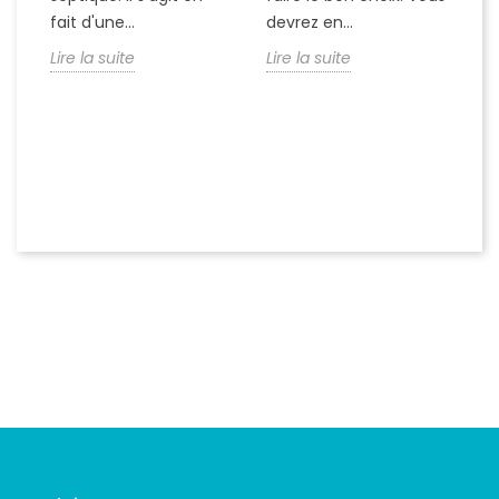
fait d'une...
devrez en...
d'
la.
Lire la suite
Lire la suite
Li
de
te
.
Suivez-nous