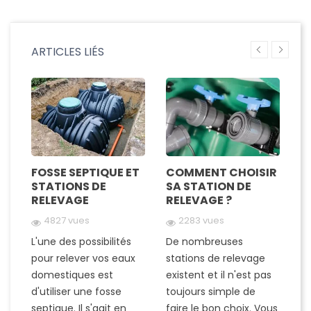
ARTICLES LIÉS
FOSSE SEPTIQUE ET
COMMENT CHOISIR
L
STATIONS DE
SA STATION DE
D
RELEVAGE
RELEVAGE ?
R
4827 vues
2283 vues
L'une des possibilités
De nombreuses
Il
pour relever vos eaux
stations de relevage
c
X
domestiques est
existent et il n'est pas
i
d'utiliser une fosse
toujours simple de
de
septique. Il s'agit en
faire le bon choix. Vous
ré