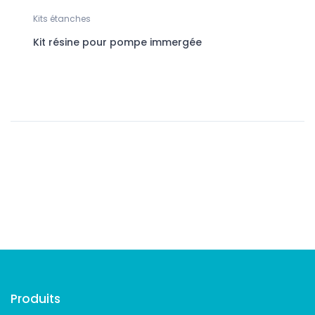
Kits étanches
Mote
Kit résine pour pompe immergée
Mot
276
Suivez-nous
Produits