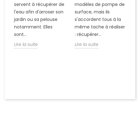
servent à récupérer de
modèles de pompe de
Ap
l'eau afin d'arroser son
surface, mais ils
ré
ce
jardin ou sa pelouse
s'accordent tous à la
po
s
notamment. Elles
même tache à réaliser
f
sont...
: récupérer...
l'
es
Lire la suite
Lire la suite
pa
Li
Suivez-nous