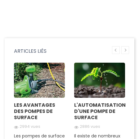
ARTICLES LIÉS
LES AVANTAGES
L'AUTOMATISATION
C
DES POMPES DE
D'UNE POMPE DE
I
SURFACE
SURFACE
M
S
A
2994 vues
2886 vues
S
CE
Les pompes de surface
Il existe de nombreux