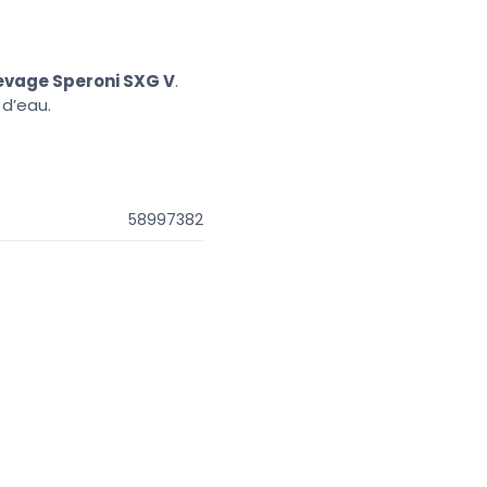
evage Speroni SXG V
.
 d’eau.
58997382