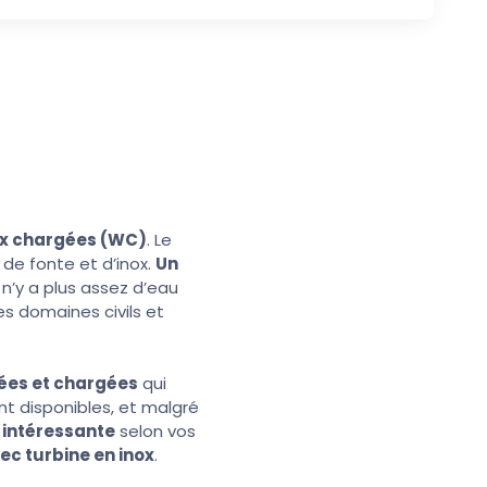
ux chargées (WC)
. Le
r de fonte et d’inox.
Un
 n’y a plus assez d’eau
es domaines civils et
sées et chargées
qui
t disponibles, et malgré
 intéressante
selon vos
ec turbine en inox
.