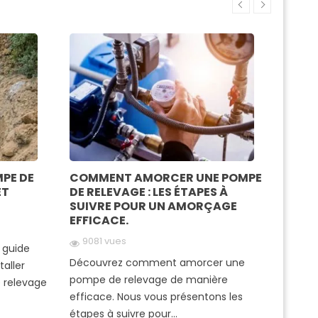
MPE DE
COMMENT AMORCER UNE POMPE
LA DU
ET
DE RELEVAGE : LES ÉTAPES À
RELE
SUIVRE POUR UN AMORÇAGE
DEVE
EFFICACE.
SA L
9081 vues
378
 guide
Découvrez comment amorcer une
Découv
taller
pompe de relevage de manière
meille
 relevage
efficace. Nous vous présentons les
durée 
étapes à suivre pour...
releva