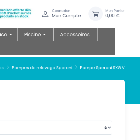
Connexion
Mon Panier
Mon Compte
0,00 €
ace
Piscine
Accessoires
es
Pompes de relevage Speroni
Pompe Speroni SXG V