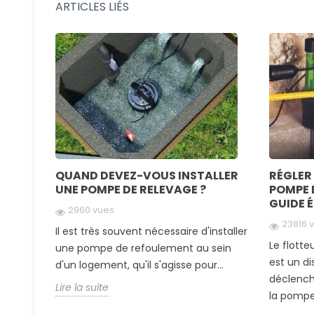
ARTICLES LIÉS
QUAND DEVEZ-VOUS INSTALLER
RÉGLER
UNE POMPE DE RELEVAGE ?
POMPE 
GUIDE 
2960 vues
23816 
PE DE
Il est très souvent nécessaire d'installer
OUS
Le flott
une pompe de refoulement au sein
ISER
est un di
d'un logement, qu'il s'agisse pour...
déclench
Lire la suite
la pompe 