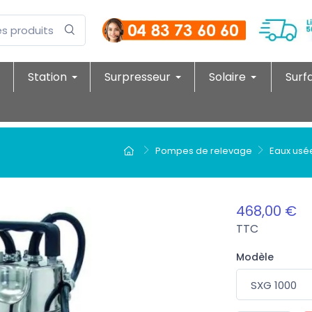
Station
Surpresseur
Solaire
Surf
Pompes de relevage
Eaux usé
468,00 €
TTC
Modèle