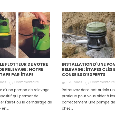
 LE FLOTTEUR DE VOTRE
INSTALLATION D'UNE PO
DE RELEVAGE : NOTRE
RELEVAGE : ÉTAPES CLÉS 
ÉTAPE PAR ÉTAPE
CONSEILS D'EXPERTS
vues
1 commentaire
6751 vues
1 commentaire
eur d'une pompe de relevage
Retrouvez dans cet article un
spositif qui permet de
pratique pour vous aider à ins
er l'arrêt ou le démarrage de
correctement une pompe de
en...
chez...