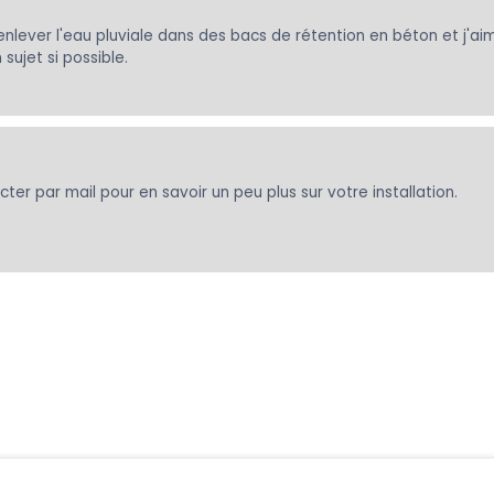
enlever l'eau pluviale dans des bacs de rétention en béton et j'a
ujet si possible.
er par mail pour en savoir un peu plus sur votre installation.