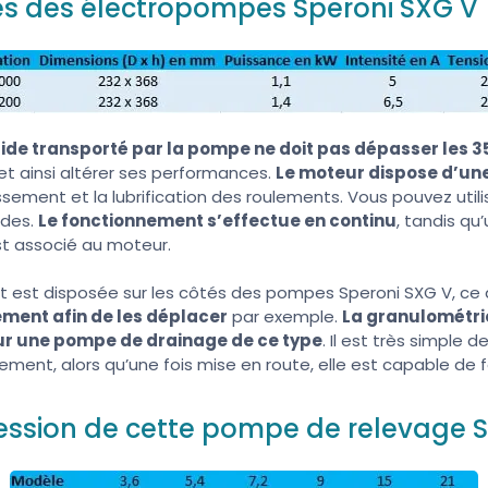
es des électropompes Speroni SXG V
ide transporté par la pompe ne doit pas dépasser les 
 ainsi altérer ses performances.
Le moteur dispose d’une
ssement et la lubrification des roulements. Vous pouvez uti
ides.
Le fonctionnement s’effectue en continu
, tandis q
t associé au moteur.
t est disposée sur les côtés des pompes Speroni SXG V, ce 
ement afin de les déplacer
par exemple.
La granulométrie
r une pompe de drainage de ce type
. Il est très simple 
gement, alors qu’une fois mise en route, elle est capable de 
ression de cette pompe de relevage 