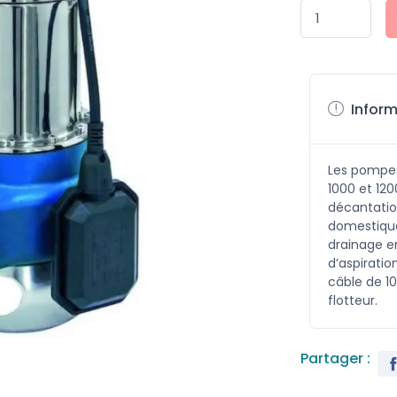
Inform
Les pompes
1000 et 12
décantation
domestique
drainage e
d’aspiratio
câble de 
flotteur.
Partager :