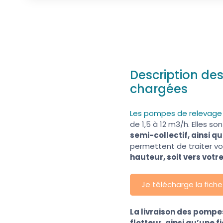
Description de
chargées
Les pompes de relevage
de 1,5 à 12 m3/h. Elles s
semi-collectif, ainsi q
permettent de traiter v
hauteur, soit vers vot
Je télécharge la fich
La livraison des pomp
flotteur, ainsi qu’une