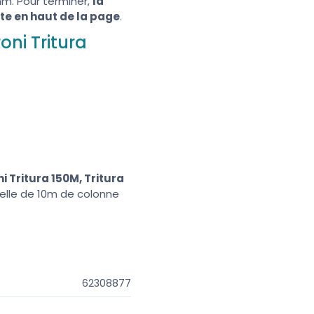
mm. Pour terminer,
la
te en haut de la page
.
ni Tritura
 Tritura 150M, Tritura
uelle de 10m de colonne
62308877