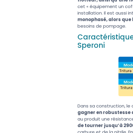
cet « équipement un coffr
installation. Il est aussi
monophasé, alors que l
besoins de pompage.
Caractéristiqu
Speroni
Dans sa construction, l
gagner en robustesse
au produit une résistanc
de tourner jusqu’à 290
carbure et de la nitrile. En