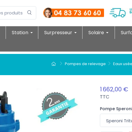
Station
Surpresseur
Solaire
Surf
Pompes de relevage
Eaux usé
1 662,00 €
TTC
Pompe Speroni 