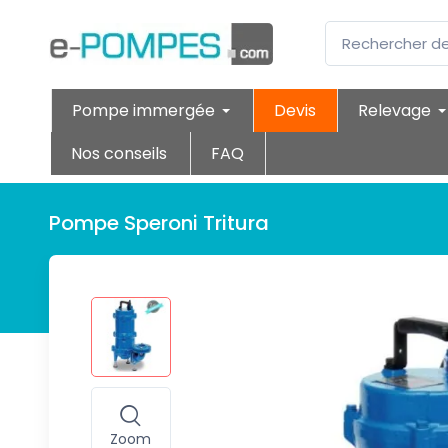
Pompe immergée
Devis
Relevage
Nos conseils
FAQ
Pompe Speroni Tritura
Zoom