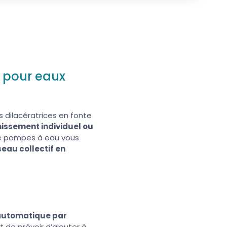
a pour eaux
 dilacératrices en fonte
issement individuel ou
e pompes à eau vous
seau collectif en
 automatique par
t de prévoir d’ajouter à