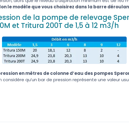
rsion, alors que le niveau d’aspiration minimum est de 160 
lon le modèle que vous choisirez dans la barre déroulan
ression de la pompe de relevage Spero
00M et Tritura 200T de 1,5 à 12 m3/h
pression en mètres de colonne d’eau des pompes Speroni
On considère qu’un bar de pression représente une valeur us