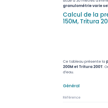
situe à 30 mètres d’imme
granulométrie varie se
Calcul de la p
150M, Tritura 2
Ce tableau présente la
200M et Tritura 200T
. 
d’eau.
Général
Référence