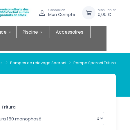
Connexion
Mon Panier
Mon Compte
0,00 €
ace
Piscine
Accessoires
es
Pompes de relevage Speroni
Pompe Speroni Tritura
Tritura