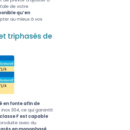
otale de votre
sponible qu’en
apter au mieux à vos
t triphasés de
é en fonte afin de
r inox 304, ce qui garantit
 classe F est capable
 produite avec du
ntégrés en monophasé
.