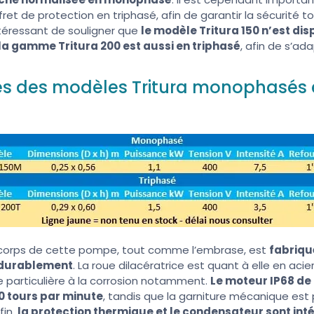
et de protection en triphasé, afin de garantir la sécurité t
 intéressant de souligner que
le modèle Tritura 150 n’est di
a gamme Tritura 200 est aussi en triphasé
, afin de s’ad
es des modèles Tritura monophasés e
e corps de cette pompe, tout comme l’embrase, est
fabriqu
 durablement
. La roue dilacératrice est quant à elle en acie
e particulière à la corrosion notamment.
Le moteur IP68 de
0 tours par minute
, tandis que la garniture mécanique est
fin,
la protection thermique et le condensateur sont i