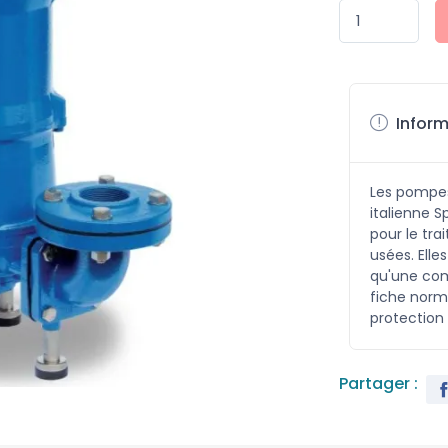
Inform
Les pompes
italienne 
pour le tr
usées. Elle
qu'une com
fiche norma
protection 
Partager :