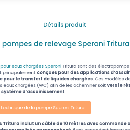
Détails produit
s pompes de relevage Speroni Tritur
 pour eaux chargées Speroni
Tritura sont des électropompes
ont principalement
conçues pour des applications d’assain
ue pour le transfert de liquides chargées
. Ces modèles d
os eaux chargées (WC) afin de les acheminer soit
vers le ré
re système d’assainissement
.
e technique de la pompe Speroni Tritura
es Tritura inclut un câble de 10 mètres avec commande
 fiche normalisée en monophasé
. Il est cependant importan