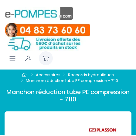
Accessoires
Raccords hydrauliques
Manchon réduction tube PE compression - 7110
Manchon réduction tube PE compression
- 7110