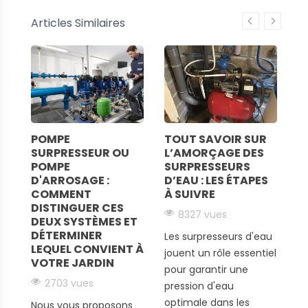
non seulement d'une solution fiable pour améliorer la
fonctionnement plus économique.
Articles Similaires
pression de votre eau, mais aussi d'un produit
respectueux de l'environnement. Ces surpresseurs
Ces éléctropompes sont également conçus pour
sont
conformes aux normes énergétiques
les plus
faciliter leur installation et leur maintenance. Leur
strictes et contribuent à réduire les émissions de
design compact
permet de les intégrer facilement
CO2.
dans les espaces restreints et leur construction
robuste garantit une longévité accrue. Les matériaux
de haute qualité, résistants à la corrosion et à l'usure,
POMPE
TOUT SAVOIR SUR
L
assurent une durée de vie prolongée et un
SURPRESSEUR OU
L’AMORÇAGE DES
S
fonctionnement sans souci.
POMPE
SURPRESSEURS
C
LS
D'ARROSAGE :
D’EAU : LES ÉTAPES
F
COMMENT
À SUIVRE
E
DISTINGUER CES
S
8327 vues
DEUX SYSTÈMES ET
E
DÉTERMINER
Les surpresseurs d'eau
LEQUEL CONVIENT À
jouent un rôle essentiel
VOTRE JARDIN
D
pour garantir une
u
di
2703 vues
pression d'eau
p
optimale dans les
Nous vous proposons