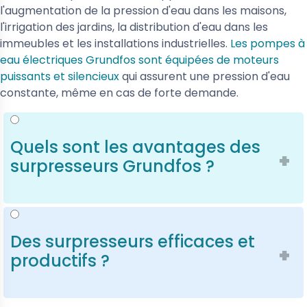
l'augmentation de la pression d'eau dans les maisons,
l'irrigation des jardins, la distribution d'eau dans les
immeubles et les installations industrielles.
Les pompes à
eau électriques Grundfos sont équipées de moteurs
puissants et silencieux
qui assurent une pression d'eau
constante, même en cas de forte demande.
Quels sont les avantages des
surpresseurs Grundfos ?
L'un des principaux atouts des surpresseurs de la
marque danoise est leur système de contrôle
intelligent. Ils intègrent
des capteurs de pression et
Des surpresseurs efficaces et
de débit qui ajustent automatiquement la
productifs ?
performance de la pompe
en fonction des besoins.
Cette technologie permet de réduire la
En choisissant un modèle Grundfos, vous bénéficiez
consommation d'énergie et d'assurer un