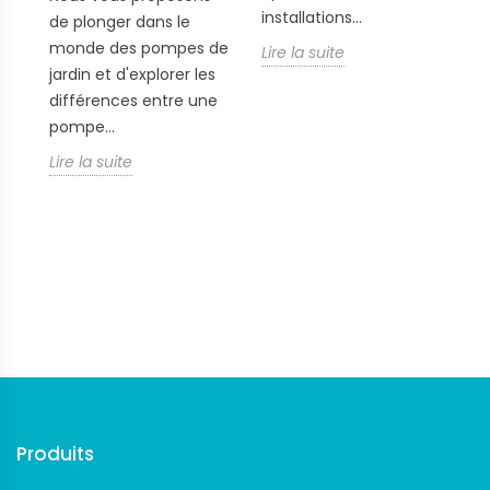
Faites confiance à Grundfos pour vous offrir
une
su
installations...
de plonger dans le
pression d'eau optimale et une performance
c
monde des pompes de
Lire la suite
durable
, tout en préservant l'environnement et en
c
jardin et d'explorer les
réalisant des économies d'énergie.
nt
di
différences entre une
à..
pompe...
Li
Lire la suite
Suivez-nous
Produits