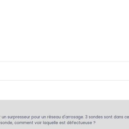
er un surpresseur pour un réseau d'arrosage. 3 sondes sont dans c
 sonde, comment voir laquelle est défectueuse ?