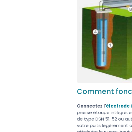
Comment foncti
Connectez l'
électrode 
presse étoupe intégré, e
de type DSN 51, 52 ou a
votre puits légèrement a
atteindre le niveau haut