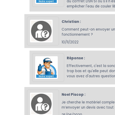
au coffret DSN 51 ou s'il n'
empêcher l'eau de couler l
Christian :
Comment peut-on envoyer un si
fonctionnement ?
10/11/2022
Réponse :
Effectivement, c'est la sond
trop bas et qu'elle peut do
vous avez d'autres question
Noel Piscop :
Je cherche le matériel comple
m’envoyer un devis avec tout 