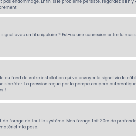
est pas endommagé. Enfin, si le problème persiste, regardez s'il n'
ibrement.
gnal avec un fil unipolaire ? Est-ce une connexion entre la masse
e au fond de votre installation qui va envoyer le signal via le câb
nc s'arrêter. La pression reçue par la pompe coupera automatique
s !
t de forage de tout le système. Mon forage fait 30m de profondeu
matériel + la pose.