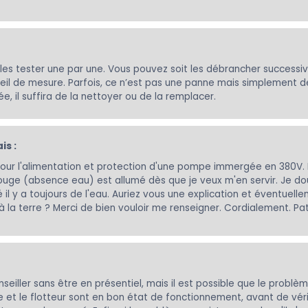
ut les tester une par une. Vous pouvez soit les débrancher successi
eil de mesure. Parfois, ce n’est pas une panne mais simplement de
, il suffira de la nettoyer ou de la remplacer.
is :
 pour l'alimentation et protection d'une pompe immergée en 380V. L'i
uge (absence eau) est allumé dès que je veux m'en servir. Je doute 
l y a toujours de l'eau. Auriez vous une explication et éventuell
 la terre ? Merci de bien vouloir me renseigner. Cordialement. Pat
nseiller sans être en présentiel, mais il est possible que le probl
e et le flotteur sont en bon état de fonctionnement, avant de vérif