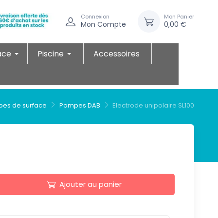
Connexion
Mon Panier
Mon Compte
0,00 €
ace
Piscine
Accessoires
es de surface
Pompes DAB
Electrode unipolaire SL100
Ajouter au panier